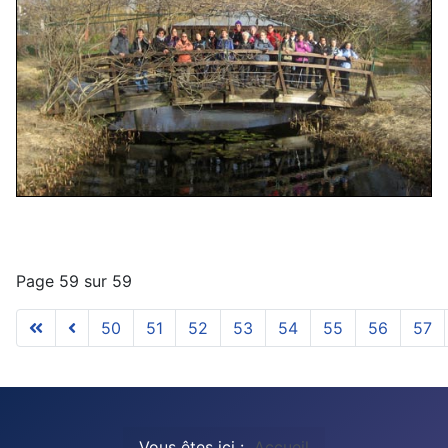
Page 59 sur 59
50
51
52
53
54
55
56
57
Vous êtes ici :
Accueil