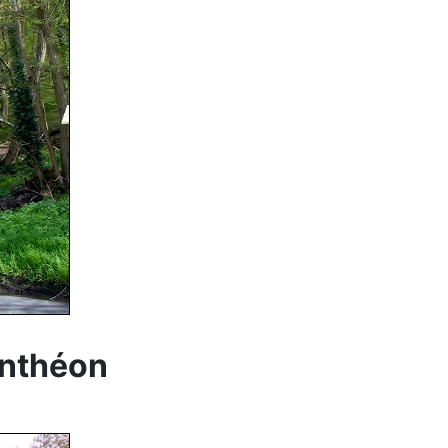
anthéon