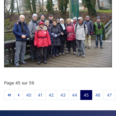
Page 45 sur 59
40
41
42
43
44
45
46
47